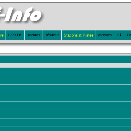
ire
Docs FIS
Records
Résultats
Stations & Pistes
Archives
F