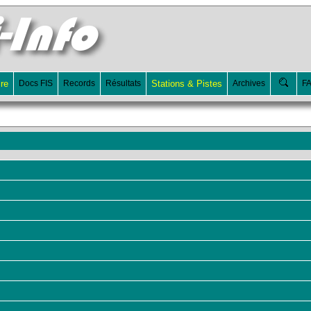
ire
Docs FIS
Records
Résultats
Stations & Pistes
Archives
F